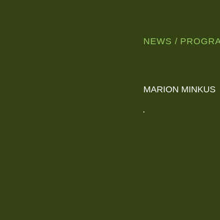
NEWS
PROGR
WUNDERSCHÖNE,
NORDISCHE
JAZZMUSIK
AUS
LEIPZIG
MARION MINKUS