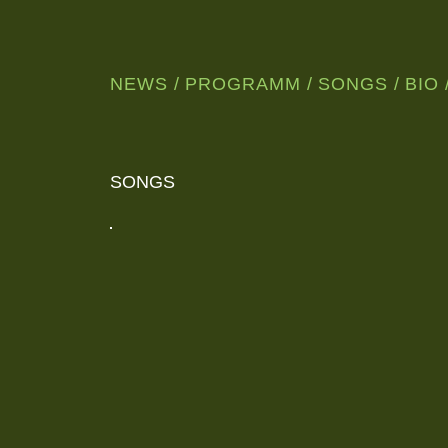
NEWS
PROGRAMM
SONGS
BIO
WUNDERSCHÖNE,
NORDISCHE
JAZZMUSIK
AUS
LEIPZIG
SONGS