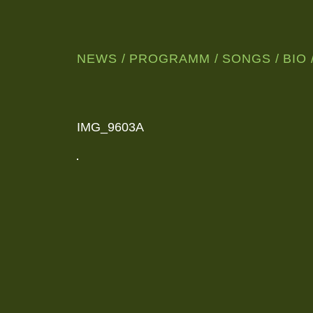
NEWS
PROGRAMM
SONGS
BIO
WUNDERSCHÖNE,
NORDISCHE
JAZZMUSIK
AUS
LEIPZIG
IMG_9603A