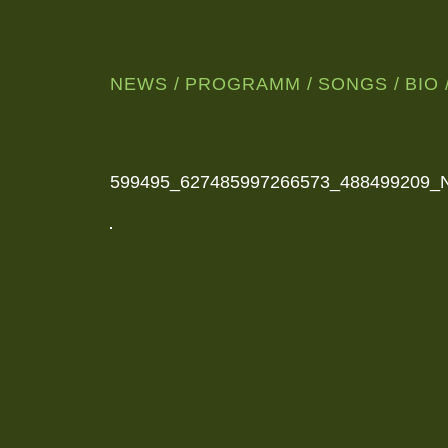
NEWS
PROGRAMM
SONGS
BIO
WUNDERSCHÖNE,
NORDISCHE
JAZZMUSIK
AUS
LEIPZIG
599495_627485997266573_488499209_