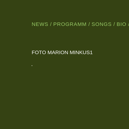
NEWS
PROGRAMM
SONGS
BIO
WUNDERSCHÖNE,
NORDISCHE
JAZZMUSIK
AUS
LEIPZIG
FOTO MARION MINKUS1