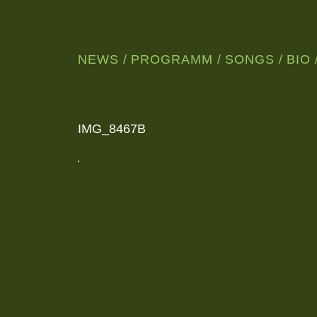
NEWS
PROGRAMM
SONGS
BIO
WUNDERSCHÖNE,
NORDISCHE
JAZZMUSIK
AUS
LEIPZIG
IMG_8467B