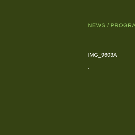
NEWS
PROGR
WUNDERSCHÖNE,
NORDISCHE
JAZZMUSIK
AUS
LEIPZIG
IMG_9603A